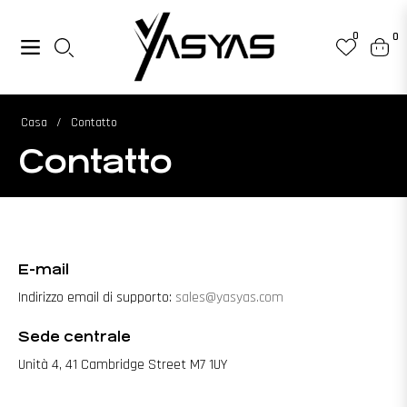
0
0
Navigazione
Carrel
Casa
/
Contatto
Contatto
E-mail
Indirizzo email di supporto:
sales@yasyas.com
Sede centrale
Unità 4, 41 Cambridge Street M7 1UY